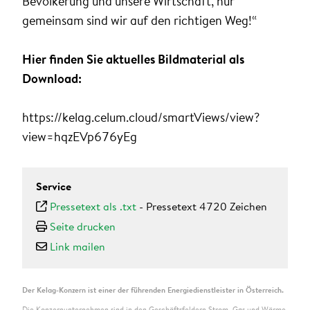
Bevölkerung und unsere Wirtschaft, nur
gemeinsam sind wir auf den richtigen Weg!“
Hier finden Sie aktuelles Bildmaterial als
Download:
https://kelag.celum.cloud/smartViews/view?
view=hqzEVp676yEg
Service
Pressetext als .txt
-
Pressetext 4720 Zeichen
Seite drucken
Link mailen
Der Kelag-Konzern ist einer der führenden Energiedienstleister in Österreich.
Die Konzernunternehmen sind in den Geschäftsfeldern Strom, Gas und Wärme