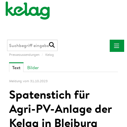
Presseaussendungen
/
Kelag
Presseaussendungen
Text
Bilder
Kelag
Kärnten Netz
Meldung vom 31.10.2023
Kelag Energie & Wärme
Spatenstich für
Downloads
Agri-PV-Anlage der
Kontakt
Kelag in Bleiburg