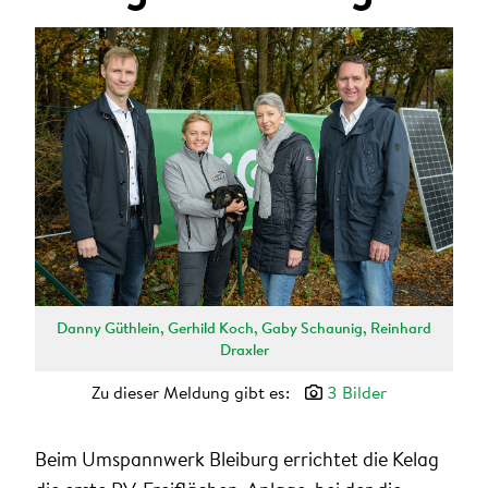
ANMELDEN
Sie wollen unsere aktuellen Presseaussendungen
automatisch per E-Mail erhalten?
Zum Presseverteiler
Danny Güthlein, Gerhild Koch, Gaby Schaunig, Reinhard
Draxler
Zu dieser Meldung gibt es:
3 Bilder
Beim Umspannwerk Bleiburg errichtet die Kelag