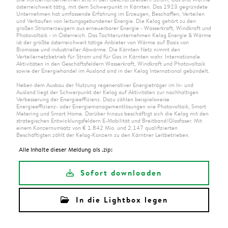
österreichweit tätig, mit dem Schwerpunkt in Kärnten. Das 1923 gegründete
Unternehmen hat umfassende Erfahrung im Erzeugen, Beschaffen, Verteilen
und Verkaufen von leitungsgebundener Energie. Die Kelag gehört zu den
großen Stromerzeugern aus erneuerbarer Energie - Wasserkraft, Windkraft und
Photovoltaik - in Österreich. Das Tochterunternehmen Kelag Energie & Wärme
ist der größte österreichweit tätige Anbieter von Wärme auf Basis von
Biomasse und industrieller Abwärme. Die Kärnten Netz nimmt den
Verteilernetzbetrieb für Strom und für Gas in Kärnten wahr. Internationale
Aktivitäten in den Geschäftsfeldern Wasserkraft, Windkraft und Photovoltaik
sowie der Energiehandel im Ausland sind in der Kelag International gebündelt.
Neben dem Ausbau der Nutzung regenerativer Energieträger im In- und
Ausland liegt der Schwerpunkt der Kelag auf Aktivitäten zur nachhaltigen
Verbesserung der Energieeffizienz. Dazu zählen beispielsweise
Energieeffizienz- oder Energiemanagementlösungen wie Photovoltaik, Smart
Metering und Smart Home. Darüber hinaus beschäftigt sich die Kelag mit den
strategischen Entwicklungsfeldern E-Mobilität und Breitband/Glasfaser. Mit
einem Konzernumsatz von € 1.842 Mio. und 2.147 qualifizierten
Beschäftigten zählt der Kelag-Konzern zu den Kärntner Leitbetrieben.
Alle Inhalte dieser Meldung als .zip:
Sofort downloaden
In die Lightbox legen