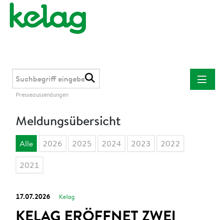
Presseaussendungen
Presseaussendungen
Meldungsübersicht
Kelag
Kärnten Netz
Alle
2026
2025
2024
2023
2022
Kelag Energie & Wärme
2021
Downloads
Kontakt
17.07.2026
Kelag
KELAG ERÖFFNET ZWEI