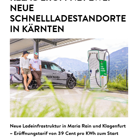
NEUE
ANMELDEN
SCHNELLLADESTANDORTE
Sie wollen unsere aktuellen Presseaussendungen
IN KÄRNTEN
automatisch per E-Mail erhalten?
Zum Presseverteiler
Neue Ladeinfrastruktur in Maria Rain und Klagenfurt
– Eröffnungstarif von 39 Cent pro KWh zum Start