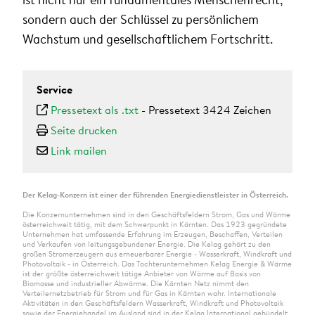
sondern auch der Schlüssel zu persönlichem
Wachstum und gesellschaftlichem Fortschritt.
Service
Pressetext als .txt
-
Pressetext 3424 Zeichen
Seite drucken
Link mailen
Der Kelag-Konzern ist einer der führenden Energiedienstleister in Österreich.
Die Konzernunternehmen sind in den Geschäftsfeldern Strom, Gas und Wärme
österreichweit tätig, mit dem Schwerpunkt in Kärnten. Das 1923 gegründete
Unternehmen hat umfassende Erfahrung im Erzeugen, Beschaffen, Verteilen
und Verkaufen von leitungsgebundener Energie. Die Kelag gehört zu den
großen Stromerzeugern aus erneuerbarer Energie - Wasserkraft, Windkraft und
Photovoltaik - in Österreich. Das Tochterunternehmen Kelag Energie & Wärme
ist der größte österreichweit tätige Anbieter von Wärme auf Basis von
Biomasse und industrieller Abwärme. Die Kärnten Netz nimmt den
Verteilernetzbetrieb für Strom und für Gas in Kärnten wahr. Internationale
Aktivitäten in den Geschäftsfeldern Wasserkraft, Windkraft und Photovoltaik
sowie der Energiehandel im Ausland sind in der Kelag International gebündelt.