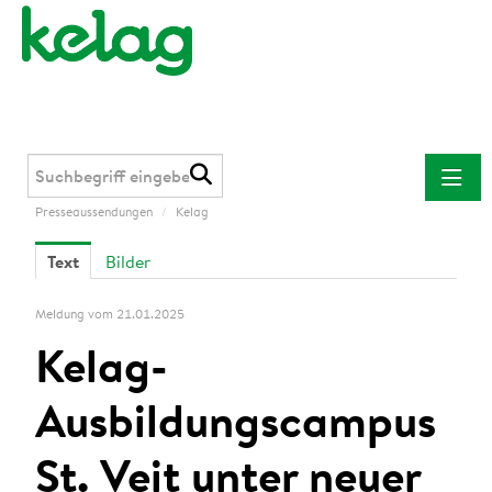
Presseaussendungen
/
Kelag
Presseaussendungen
Text
Bilder
Kelag
Kärnten Netz
Meldung vom 21.01.2025
Kelag Energie & Wärme
Kelag-
Downloads
Ausbildungscampus
Kontakt
St. Veit unter neuer