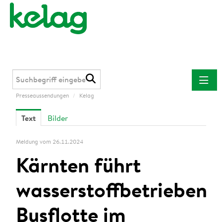
Presseaussendungen
/
Kelag
Presseaussendungen
Text
Bilder
Kelag
Kärnten Netz
Meldung vom 26.11.2024
Kelag Energie & Wärme
Kärnten führt
Downloads
wasserstoffbetriebene
Kontakt
Busflotte im