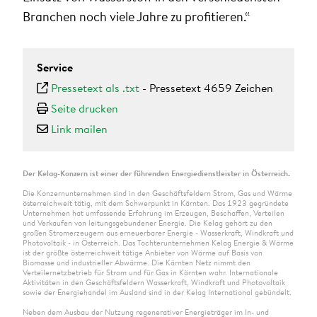
Branchen noch viele Jahre zu profitieren.“
Service
Pressetext als .txt
-
Pressetext 4659 Zeichen
Seite drucken
Link mailen
Der Kelag-Konzern ist einer der führenden Energiedienstleister in Österreich.
Die Konzernunternehmen sind in den Geschäftsfeldern Strom, Gas und Wärme
österreichweit tätig, mit dem Schwerpunkt in Kärnten. Das 1923 gegründete
Unternehmen hat umfassende Erfahrung im Erzeugen, Beschaffen, Verteilen
und Verkaufen von leitungsgebundener Energie. Die Kelag gehört zu den
großen Stromerzeugern aus erneuerbarer Energie - Wasserkraft, Windkraft und
Photovoltaik - in Österreich. Das Tochterunternehmen Kelag Energie & Wärme
ist der größte österreichweit tätige Anbieter von Wärme auf Basis von
Biomasse und industrieller Abwärme. Die Kärnten Netz nimmt den
Verteilernetzbetrieb für Strom und für Gas in Kärnten wahr. Internationale
Aktivitäten in den Geschäftsfeldern Wasserkraft, Windkraft und Photovoltaik
sowie der Energiehandel im Ausland sind in der Kelag International gebündelt.
Neben dem Ausbau der Nutzung regenerativer Energieträger im In- und