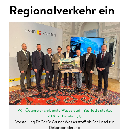
ANMELDEN
Regionalverkehr ein
Sie wollen unsere aktuellen Presseaussendungen
automatisch per E-Mail erhalten?
Zum Presseverteiler
PK - Österreichweit erste Wasserstoff-Busflotte startet
2026 in Kärnten (1)
Vorstellung DeCarB: Grüner Wasserstoff als Schlüssel zur
Dekarbonisierung