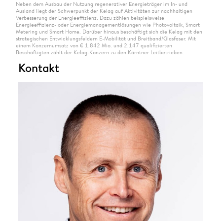
Neben dem Ausbau der Nutzung regenerativer Energieträger im In- und
Ausland liegt der Schwerpunkt der Kelag auf Aktivitäten zur nachhaltigen
Verbesserung der Energieeffizienz. Dazu zählen beispielsweise
Energieeffizienz- oder Energiemanagementlösungen wie Photovoltaik, Smart
Metering und Smart Home. Darüber hinaus beschäftigt sich die Kelag mit den
strategischen Entwicklungsfeldern E-Mobilität und Breitband/Glasfaser. Mit
einem Konzernumsatz von € 1.842 Mio. und 2.147 qualifizierten
Beschäftigten zählt der Kelag-Konzern zu den Kärntner Leitbetrieben.
Kontakt