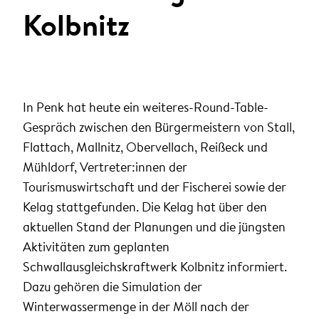
ANMELDEN
Kolbnitz
Sie wollen unsere aktuellen Presseaussendungen
automatisch per E-Mail erhalten?
Zum Presseverteiler
In Penk hat heute ein weiteres-Round-Table-
Gespräch zwischen den Bürgermeistern von Stall,
Flattach, Mallnitz, Obervellach, Reißeck und
Mühldorf, Vertreter:innen der
Tourismuswirtschaft und der Fischerei sowie der
Kelag stattgefunden. Die Kelag hat über den
aktuellen Stand der Planungen und die jüngsten
Aktivitäten zum geplanten
Schwallausgleichskraftwerk Kolbnitz informiert.
Dazu gehören die Simulation der
Winterwassermenge in der Möll nach der