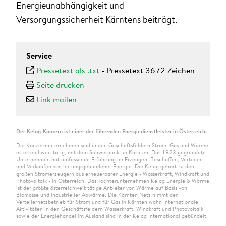
Energieunabhängigkeit und
Versorgungssicherheit Kärntens beiträgt.
Service
Pressetext als .txt
-
Pressetext 3672 Zeichen
Seite drucken
Link mailen
Der Kelag-Konzern ist einer der führenden Energiedienstleister in Österreich.
Die Konzernunternehmen sind in den Geschäftsfeldern Strom, Gas und Wärme
österreichweit tätig, mit dem Schwerpunkt in Kärnten. Das 1923 gegründete
Unternehmen hat umfassende Erfahrung im Erzeugen, Beschaffen, Verteilen
und Verkaufen von leitungsgebundener Energie. Die Kelag gehört zu den
großen Stromerzeugern aus erneuerbarer Energie - Wasserkraft, Windkraft und
Photovoltaik - in Österreich. Das Tochterunternehmen Kelag Energie & Wärme
ist der größte österreichweit tätige Anbieter von Wärme auf Basis von
Biomasse und industrieller Abwärme. Die Kärnten Netz nimmt den
Verteilernetzbetrieb für Strom und für Gas in Kärnten wahr. Internationale
Aktivitäten in den Geschäftsfeldern Wasserkraft, Windkraft und Photovoltaik
sowie der Energiehandel im Ausland sind in der Kelag International gebündelt.