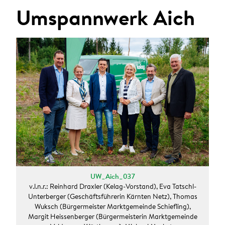
ANMELDEN
Umspannwerk Aich
Sie wollen unsere aktuellen Presseaussendungen
automatisch per E-Mail erhalten?
Zum Presseverteiler
UW_Aich_037
v.l.n.r.: Reinhard Draxler (Kelag-Vorstand), Eva Tatschl-
Unterberger (Geschäftsführerin Kärnten Netz), Thomas
Wuksch (Bürgermeister Marktgemeinde Schiefling),
Margit Heissenberger (Bürgermeisterin Marktgemeinde