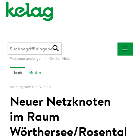
Presseaussendungen
/
Kärnten Netz
Presseaussendungen
Text
Bilder
Kelag
Kärnten Netz
Meldung vom 06.07.2026
Kelag Energie & Wärme
Neuer Netzknoten
Downloads
im Raum
Kontakt
Wörthersee/Rosental: