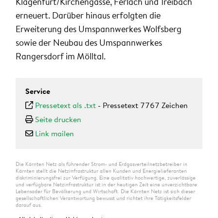
Klagenfurt/Kirchengasse, Ferlach und Treibach
erneuert. Darüber hinaus erfolgten die
Erweiterung des Umspannwerkes Wolfsberg
sowie der Neubau des Umspannwerkes
Rangersdorf im Mölltal.
Service
Pressetext als .txt
-
Pressetext 7767 Zeichen
Seite drucken
Link mailen
Die Kärnten Netz als führender Strom- und Erdgasverteilnetzbetreiber in
Kärnten stellt die Netzinfrastruktur allen Kunden und Energielieferanten
diskriminierungsfrei zur Verfügung. Eine qualitativ hochwertige, zuverlässige
und verfügbare Netzinfrastruktur ist in der heutigen Zeit eine unverzichtbare
Lebensader für Bevölkerung und Wirtschaft. Die Kärnten Netz ist sich dieser
gesellschaftlichen Verantwortung bewusst und richtet ihre Tätigkeitsfelder
darauf aus.