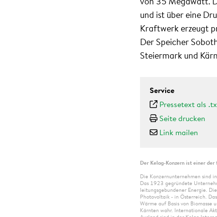
von 35 Megawatt. De
und ist über eine D
Kraftwerk erzeugt p
Der Speicher Sobot
Steiermark und Kärn
Service
Pressetext als .tx
Seite drucken
Link mailen
Der Kelag-Konzern ist einer der 
Die Konzernunternehmen sind in
Das 1923 gegründete Unternehme
leitungsgebundener Energie. Die
Photovoltaik - in Österreich. D
Wärme auf Basis von Biomasse un
Kärnten wahr. Internationale Ak