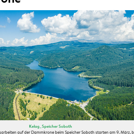
Kelag_Speicher Soboth
sarbeiten auf der Dammkrone beim Speicher Soboth starten am 9. März, b