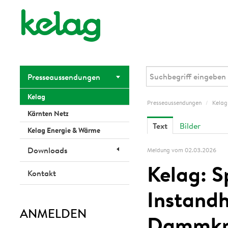
Presseaussendungen
Kelag
Presseaussendungen
/
Kelag
Kärnten Netz
Text
Bilder
Kelag Energie & Wärme
Downloads
Meldung vom 02.03.2026
Kelag: S
Kontakt
Instandh
ANMELDEN
Dammkr