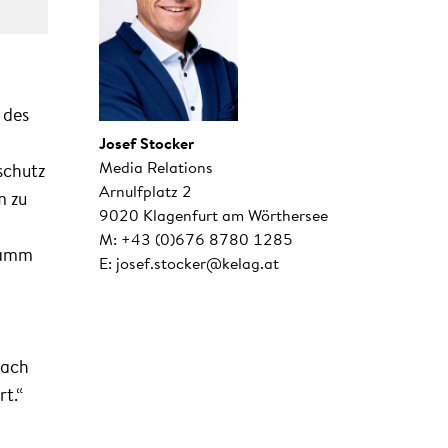
 des
Josef Stocker
Media Relations
schutz
Arnulfplatz 2
m zu
9020 Klagenfurt am Wörthersee
M: +43 (0)676 8780 1285
Damm
E: josef.stocker@kelag.at
nach
t.“