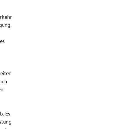
erkehr
ügung,
es
beiten
nach
en.
b. Es
stung