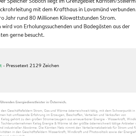
r Speicher Soboth liegt im Grenzgebiet Kärnten/Steier
ruckrohrleitung mit dem Krafthaus in Lavamünd verbunden
ro Jahr rund 80 Millionen Kilowattstunden Strom.
h wird von Erholungssuchenden und Badegästen aus der
ten gerne besucht.
t
-
Pressetext 2129 Zeichen
führenden Energiedienstleister in Österreich.
 den Geschäftsfeldern Strom, Gas und Wärme österreichweit tätig, mit dem Schwerpunkt in
n hat umfassende Erfahrung im Erzeugen, Beschaffen, Verteilen und Verkaufen von
 Kelag gehört zu den großen Stromerzeugern aus erneuerbarer Energie - Wasserkraft, Windk
as Tochterunternehmen Kelag Energie & Wärme ist der größte österreichweit tätige Anbieter 
d industrieller Abwärme. Die Kärnten Netz nimmt den Verteilernetzbetrieb für Strom und fü
tivitäten in den Geschäftsfeldern Wasserkraft, Windkraft und Photovoltaik sowie der Energie