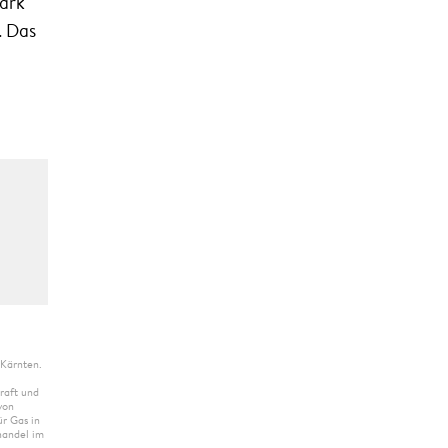
mark
. Das
 Kärnten.
raft und
von
r Gas in
handel im