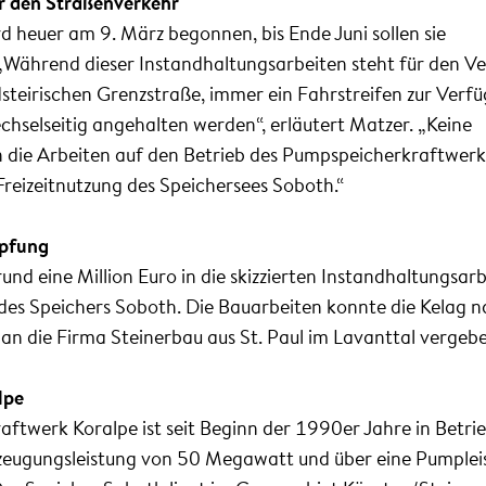
r den Straßenverkehr
d heuer am 9. März begonnen, bis Ende Juni sollen sie
 „Während dieser Instandhaltungsarbeiten steht für den V
dsteirischen Grenzstraße, immer ein Fahrstreifen zur Verf
hselseitig angehalten werden“, erläutert Matzer. „Keine
die Arbeiten auf den Betrieb des Pumpspeicherkraftwerk
Freizeitnutzung des Speichersees Soboth.“
öpfung
rund eine Million Euro in die skizzierten Instandhaltungsar
s Speichers Soboth. Die Bauarbeiten konnte die Kelag 
an die Firma Steinerbau aus St. Paul im Lavanttal vergeb
lpe
twerk Koralpe ist seit Beginn der 1990er Jahre in Betrie
rzeugungsleistung von 50 Megawatt und über eine Pumplei