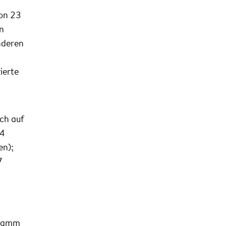
on 23
en
nderen
ierte
ich auf
24
en);
7
gramm