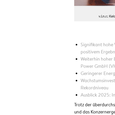
v.l.n.r.: 
Signifikant hohe
positivem Ergebn
Weiterhin hoher 
Power GmbH (V
Geringerer Ener
Wachstumsinvesti
Rekordniveau
Ausblick 2025: I
Trotz der überdurch
und das Konzernerg