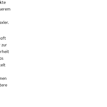
ekte
nserem
xler.
raft
 zur
rheit
as
elt
hmen
tere