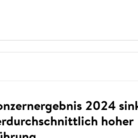
nzernergebnis 2024 sin
erdurchschnittlich hoher
ührung