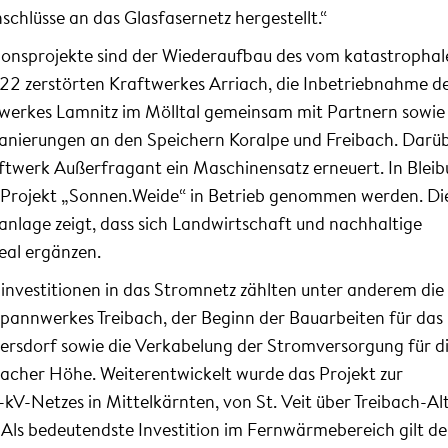
chlüsse an das Glasfasernetz hergestellt.“
itionsprojekte sind der Wiederaufbau des vom katastropha
22 zerstörten Kraftwerkes Arriach, die Inbetriebnahme d
erkes Lamnitz im Mölltal gemeinsam mit Partnern sowie 
nierungen an den Speichern Koralpe und Freibach. Darü
ftwerk Außerfragant ein Maschinensatz erneuert. In Bleib
-Projekt „Sonnen.Weide“ in Betrieb genommen werden. Di
anlage zeigt, dass sich Landwirtschaft und nachhaltige
eal ergänzen.
investitionen in das Stromnetz zählten unter anderem die
annwerkes Treibach, der Beginn der Bauarbeiten für das
sdorf sowie die Verkabelung der Stromversorgung für d
racher Höhe. Weiterentwickelt wurde das Projekt zur
kV-Netzes in Mittelkärnten, von St. Veit über Treibach-A
l. Als bedeutendste Investition im Fernwärmebereich gilt d