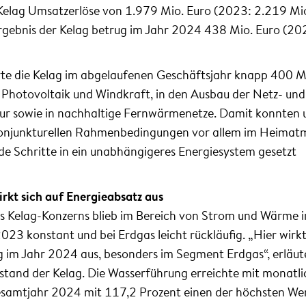
 Kelag Umsatzerlöse von 1.979 Mio. Euro (2023: 2.219 Mi
rgebnis der Kelag betrug im Jahr 2024 438 Mio. Euro (20
erte die Kelag im abgelaufenen Geschäftsjahr knapp 400 M
, Photovoltaik und Windkraft, in den Ausbau der Netz- und
tur sowie in nachhaltige Fernwärmenetze. Damit konnten 
onjunkturellen Rahmenbedingungen vor allem im Heimat
de Schritte in ein unabhängigeres Energiesystem gesetzt
kt sich auf Energieabsatz aus
 Kelag-Konzerns blieb im Bereich von Strom und Wärme 
023 konstant und bei Erdgas leicht rückläufig. „Hier wirkt
 im Jahr 2024 aus, besonders im Segment Erdgas“, erläut
stand der Kelag. Die Wasserführung erreichte mit monatl
samtjahr 2024 mit 117,2 Prozent einen der höchsten We