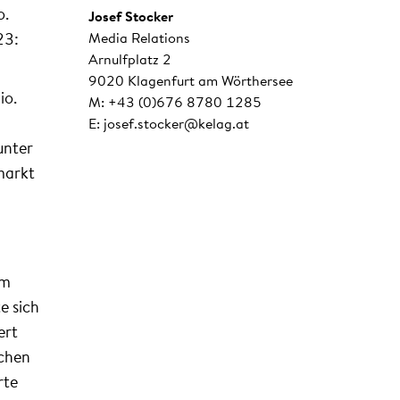
o.
Josef Stocker
Media Relations
23:
Arnulfplatz 2
9020 Klagenfurt am Wörthersee
io.
M: +43 (0)676 8780 1285
E: josef.stocker@kelag.at
unter
markt
im
e sich
ert
ichen
rte