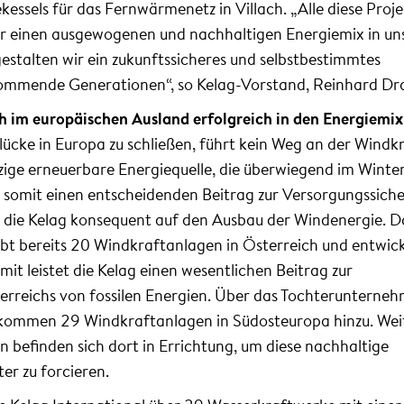
kessels für das Fernwärmenetz in Villach. „Alle diese Proj
ür einen ausgewogenen und nachhaltigen Energiemix in u
estalten wir ein zukunftssicheres und selbstbestimmtes
ommende Generationen“, so Kelag-Vorstand, Reinhard Dra
ch im europäischen Ausland erfolgreich in den Energiemix
ücke in Europa zu schließen, führt kein Weg an der Windk
inzige erneuerbare Energiequelle, die überwiegend im Winter
 somit einen entscheidenden Beitrag zur Versorgungssiche
zt die Kelag konsequent auf den Ausbau der Windenergie. D
t bereits 20 Windkraftanlagen in Österreich und entwick
mit leistet die Kelag einen wesentlichen Beitrag zur
rreichs von fossilen Energien. Über das Tochterunterne
 kommen 29 Windkraftanlagen in Südosteuropa hinzu. Wei
 befinden sich dort in Errichtung, um diese nachhaltige
er zu forcieren.