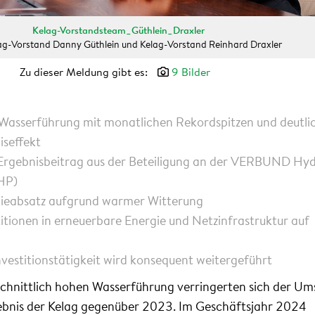
Kelag-Vorstandsteam_Güthlein_Draxler
Kelag-Vorstand Danny Güthlein und Kelag-Vorstand Reinhard Draxler
Zu dieser Meldung gibt es:
9 Bilder
 Wasserführung mit monatlichen Rekordspitzen
und deutli
iseffekt
Ergebnisbeitrag aus der Beteiligung an der VERBUND Hy
HP)
gieabsatz aufgrund warmer Witterung
tionen in erneuerbare Energie und Netzinfrastruktur auf
nvestitionstätigkeit wird konsequent weitergeführt
schnittlich hohen Wasserführung verringerten sich der Um
ebnis der Kelag gegenüber 2023. Im Geschäftsjahr 2024