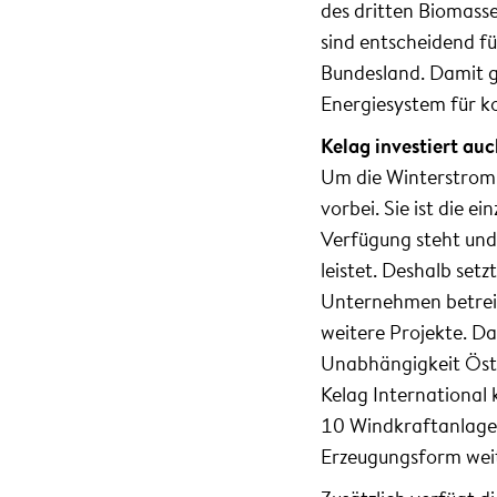
des dritten Biomasse
sind entscheidend f
Bundesland. Damit g
Energiesystem für k
Kelag investiert au
Um die Winterstroml
vorbei. Sie ist die e
Verfügung steht und
leistet. Deshalb set
Unternehmen betreib
weitere Projekte. Da
Unabhängigkeit Öste
Kelag International
10 Windkraftanlagen
Erzeugungsform weit