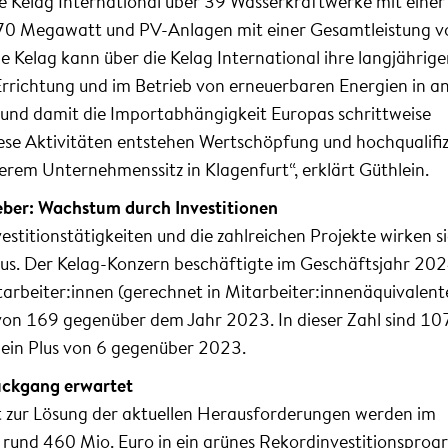
ie Kelag International über 39 Wasserkraftwerke mit einer
170 Megawatt und PV-Anlagen mit einer Gesamtleistung v
 Kelag kann über die Kelag International ihre langjährig
Errichtung und im Betrieb von erneuerbaren Energien in a
und damit die Importabhängigkeit Europas schrittweise
iese Aktivitäten entstehen Wertschöpfung und hochqualifiz
erem Unternehmenssitz in Klagenfurt“, erklärt Güthlein.
eber: Wachstum durch Investitionen
stitionstätigkeiten und die zahlreichen Projekte wirken s
us. Der Kelag-Konzern beschäftigte im Geschäftsjahr 20
arbeiter:innen (gerechnet in Mitarbeiter:innenäquivalent
 von 169 gegenüber dem Jahr 2023. In dieser Zahl sind 10
 ein Plus von 6 gegenüber 2023.
ückgang erwartet
tt zur Lösung der aktuellen Herausforderungen werden im
rund 460 Mio. Euro in ein grünes Rekordinvestitionspro