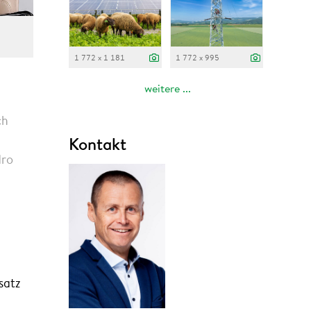
1 772 x 1 181
1 772 x 995
weitere ...
ch
Kontakt
dro
satz