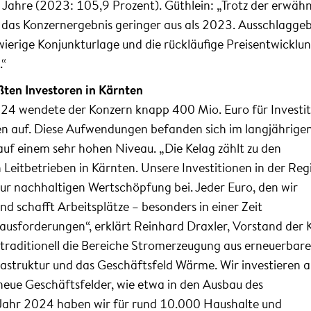
Jahre (2023: 105,9 Prozent). Güthlein: „Trotz der erwäh
el das Konzernergebnis geringer aus als 2023. Ausschlagge
ierige Konjunkturlage und die rückläufige Preisentwicklu
.“
ßten Investoren in Kärnten
24 wendete der Konzern knapp 400 Mio. Euro für Investi
n auf. Diese Aufwendungen befanden sich im langjährige
auf einem sehr hohen Niveau. „Die Kelag zählt zu den
n Leitbetrieben in Kärnten. Unsere Investitionen in der Reg
ur nachhaltigen Wertschöpfung bei. Jeder Euro, den wir
und schafft Arbeitsplätze – besonders in einer Zeit
ausforderungen“, erklärt Reinhard Draxler, Vorstand der 
traditionell die Bereiche Stromerzeugung aus erneuerbare
rastruktur und das Geschäftsfeld Wärme. Wir investieren 
neue Geschäftsfelder, wie etwa in den Ausbau des
 Jahr 2024 haben wir für rund 10.000 Haushalte und