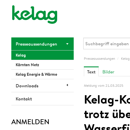
Presseaussendungen
Kelag
Presseaussendungen
/
Kelag
Kärnten Netz
Text
Bilder
Kelag Energie & Wärme
Downloads
Meldung vom 21.03.2025
Kelag-Ko
Kontakt
trotz üb
ANMELDEN
Wasserf