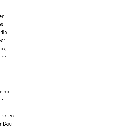
len
es
die
ber
urg
ese
 neue
ie
lthofen
er Bau