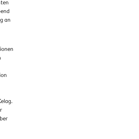
nten
bend
ng an
tionen
n
ion
Kelag.
r
aber