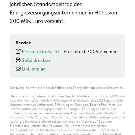
jährlichen Standortbeitrag der
Energieversorgungsunternehmen in Höhe von
200 Mio. Euro vorsieht.
Service
Pressetext als .txt
-
Pressetext 7559 Zeichen
Seite drucken
Link mailen
Der Kelag-Konzern ist einer der führenden Energiedienstleister in Österreich.
Die Konzernunternehmen sind in den Geschäftsfeldern Strom, Gas und Wärme
österreichweit tätig, mit dem Schwerpunkt in Kärnten. Das 1923 gegründete
Unternehmen hat umfassende Erfahrung im Erzeugen, Beschaffen, Verteilen
und Verkaufen von leitungsgebundener Energie. Die Kelag gehört zu den
großen Stromerzeugern aus erneuerbarer Energie - Wasserkraft, Windkraft und
Photovoltaik - in Österreich. Das Tochterunternehmen Kelag Energie & Wärme
ist der größte österreichweit tätige Anbieter von Wärme auf Basis von
Biomasse und industrieller Abwärme. Die Kärnten Netz nimmt den
Verteilernetzbetrieb für Strom und für Gas in Kärnten wahr. Internationale
Aktivitäten in den Geschäftsfeldern Wasserkraft, Windkraft und Photovoltaik