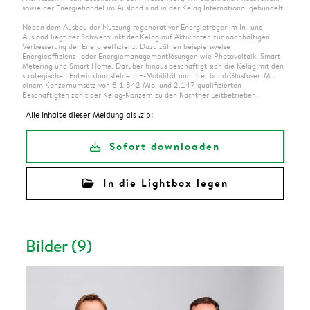
sowie der Energiehandel im Ausland sind in der Kelag International gebündelt.
Neben dem Ausbau der Nutzung regenerativer Energieträger im In- und
Ausland liegt der Schwerpunkt der Kelag auf Aktivitäten zur nachhaltigen
Verbesserung der Energieeffizienz. Dazu zählen beispielsweise
Energieeffizienz- oder Energiemanagementlösungen wie Photovoltaik, Smart
Metering und Smart Home. Darüber hinaus beschäftigt sich die Kelag mit den
strategischen Entwicklungsfeldern E-Mobilität und Breitband/Glasfaser. Mit
einem Konzernumsatz von € 1.842 Mio. und 2.147 qualifizierten
Beschäftigten zählt der Kelag-Konzern zu den Kärntner Leitbetrieben.
Alle Inhalte dieser Meldung als .zip:
Sofort downloaden
In die Lightbox legen
Bilder (9)