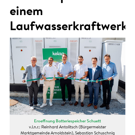
ANMELDEN
einem
Sie wollen unsere aktuellen Presseaussendungen
Laufwasserkraftwerk
automatisch per E-Mail erhalten?
Zum Presseverteiler
Eroeffnung Batteriespeicher Schuett
v.l.n.r.: Reinhard Antolitsch (Bürgermeister
Marktgemeinde Arnoldstein), Sebastian Schuschnig