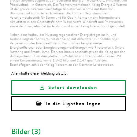
großen Stromerzeugern aus erneuerbarer Energie - Wasserkraft, Windkraft und
Photovoltaik - in Österreich. Das Tochterunternehmen Kelag Energie & Wärme
ist der größte österreichweit tätige Anbieter von Wärme auf Basis von
Biomasse und industrieller Abwärme. Die Kärnten Netz nimmt den
Verteilernetzbetrieb für Strom und für Gas in Kärnten wahr. Internationale
Aktivitäten in den Geschäftsfeldern Wasserkraft, Windkraft und Photovoltaik
sowie der Energiehandel im Ausland sind in der Kelag International gebündelt.
Neben dem Ausbau der Nutzung regenerativer Energieträger im In- und
Ausland liegt der Schwerpunkt der Kelag auf Aktivitäten zur nachhaltigen
Verbesserung der Energieeffizienz. Dazu zählen beispielsweise
Energieeffizienz- oder Energiemanagementlösungen wie Photovoltaik, Smart
Metering und Smart Home. Darüber hinaus beschäftigt sich die Kelag mit den
strategischen Entwicklungsfeldern E-Mobilität und Breitband/Glasfaser. Mit
einem Konzernumsatz von € 1.842 Mio. und 2.147 qualifizierten
Beschäftigten zählt der Kelag-Konzern zu den Kärntner Leitbetrieben.
Alle Inhalte dieser Meldung als .zip:
Sofort downloaden
In die Lightbox legen
Bilder (3)