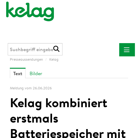
Presseaussendungen
/
Kelag
Presseaussendungen
Text
Bilder
Kelag
Kärnten Netz
Meldung vom 26.06.2026
Kelag Energie & Wärme
Kelag kombiniert
Downloads
erstmals
Kontakt
Batteriespeicher mit