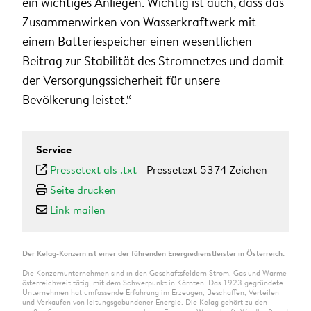
ein wichtiges Anliegen. Wichtig ist auch, dass das
Zusammenwirken von Wasserkraftwerk mit
einem Batteriespeicher einen wesentlichen
Beitrag zur Stabilität des Stromnetzes und damit
der Versorgungssicherheit für unsere
Bevölkerung leistet.“
Service
Pressetext als .txt
-
Pressetext 5374 Zeichen
Seite drucken
Link mailen
Der Kelag-Konzern ist einer der führenden Energiedienstleister in Österreich.
Die Konzernunternehmen sind in den Geschäftsfeldern Strom, Gas und Wärme
österreichweit tätig, mit dem Schwerpunkt in Kärnten. Das 1923 gegründete
Unternehmen hat umfassende Erfahrung im Erzeugen, Beschaffen, Verteilen
und Verkaufen von leitungsgebundener Energie. Die Kelag gehört zu den