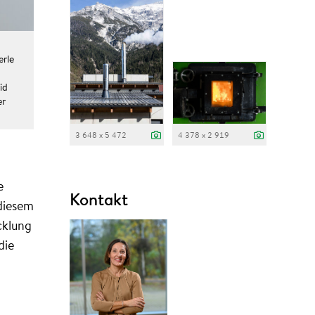
erle
id
er
3 648 x 5 472
4 378 x 2 919
e
Kontakt
diesem
cklung
die