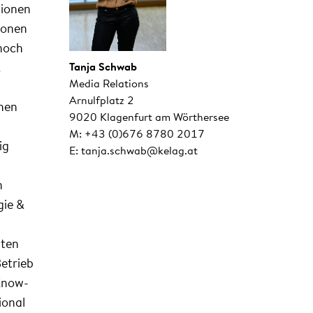
lionen
ionen
 noch
Tanja Schwab
.
Media Relations
Arnulfplatz 2
chen
9020 Klagenfurt am Wörthersee
M: +43 (0)676 8780 2017
ig
E: tanja.schwab@kelag.at
n
gie &
lten
Betrieb
Know-
ional