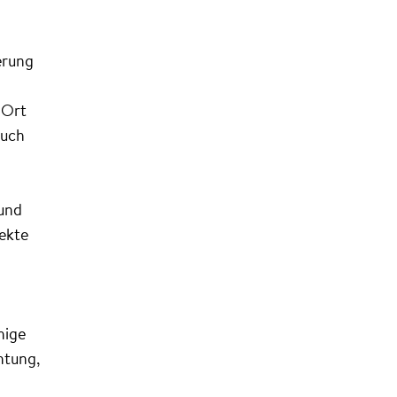
erung
 Ort
auch
 und
jekte
hige
htung,