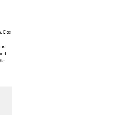
n. Das
und
und
die