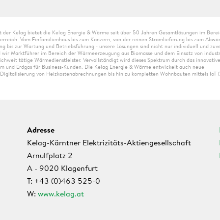
t der Kelag bietet die Kelag Energie & Wärme seit über 50 Jahren Gesamtlösungen im Bere
erreich. Vom Einfamilienhaus bis zum Konzern, von der reinen Stromlieferung bis zum Abwä
ng bis zur Wartung und Betriebsführung - unsere Lösungen sind nicht nur individuell und zuve
d wir Marktführer im Bereich der Wärmeerzeugung aus Biomasse und dem Einsatz von industr
chweit tätige Wärmedienstleister. Vervollständigt wird dieses Spektrum durch das innovativ
rom und Erdgas für Business-Kunden. Die Kelag Energie & Wärme entwickelt auch neue
e Digitalisierung von Heizkostenabrechnungen bis hin zu kompletten Wohnbauten mittels IoT (
Adresse
Kelag-Kärntner Elektrizitäts-Aktiengesellschaft
Arnulfplatz 2
A - 9020 Klagenfurt
T: +43 (0)463 525-0
W:
www.kelag.at