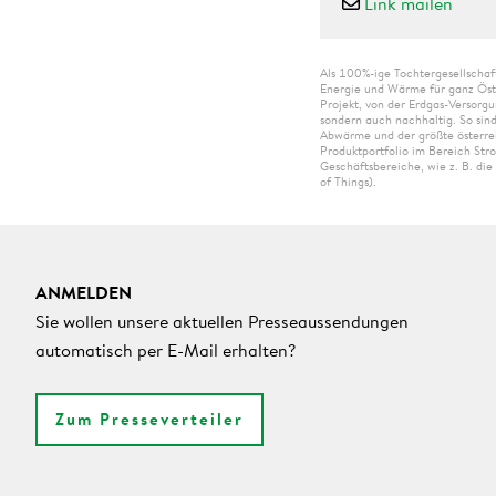
Link mailen
Als 100%-ige Tochtergesellschaf
Energie und Wärme für ganz Öst
Projekt, von der Erdgas-Versorgu
sondern auch nachhaltig. So sin
Abwärme und der größte österrei
Produktportfolio im Bereich St
Geschäftsbereiche, wie z. B. di
of Things).
ANMELDEN
Sie wollen unsere aktuellen Presseaussendungen
automatisch per E-Mail erhalten?
Zum Presseverteiler