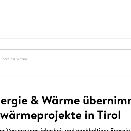
 Energie & Wärme
nergie & Wärme übernim
nwärmeprojekte in Tirol
er Versorgungssicherheit und nachhaltiger Energie