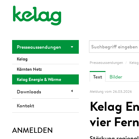
Presseaussendungen
Kelag
Presseaussendungen
/
Kelag
Kärnten Netz
Text
Bilder
Kelag Energie & Wärme
Downloads
Meldung vom 26.03.2026
Kelag E
Kontakt
vier Fer
ANMELDEN
Stärkung regional