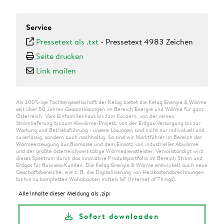
Service
Pressetext als .txt
-
Pressetext 4983 Zeichen
Seite drucken
Link mailen
Als 100%-ige Tochtergesellschaft der Kelag bietet die Kelag Energie & Wärme
seit über 50 Jahren Gesamtlösungen im Bereich Energie und Wärme für ganz
Österreich. Vom Einfamilienhaus bis zum Konzern, von der reinen
Stromlieferung bis zum Abwärme-Projekt, von der Erdgas-Versorgung bis zur
Wartung und Betriebsführung - unsere Lösungen sind nicht nur individuell und
zuverlässig, sondern auch nachhaltig. So sind wir Marktführer im Bereich der
Wärmeerzeugung aus Biomasse und dem Einsatz von industrieller Abwärme
und der größte österreichweit tätige Wärmedienstleister. Vervollständigt wird
dieses Spektrum durch das innovative Produktportfolio im Bereich Strom und
Erdgas für Business-Kunden. Die Kelag Energie & Wärme entwickelt auch neue
Geschäftsbereiche, wie z. B. die Digitalisierung von Heizkostenabrechnungen
bis hin zu kompletten Wohnbauten mittels IoT (Internet of Things).
Alle Inhalte dieser Meldung als .zip:
Sofort downloaden