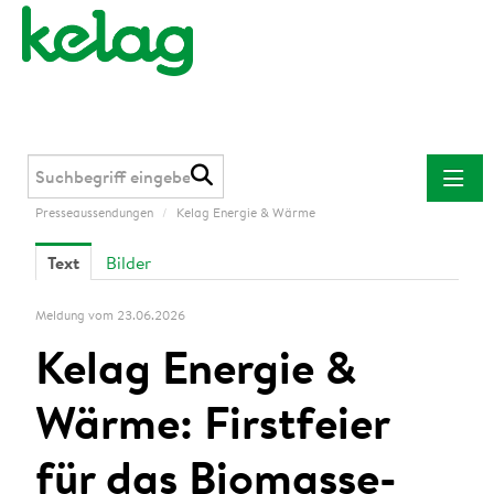
Presseaussendungen
/
Kelag Energie & Wärme
Presseaussendungen
Text
Bilder
Kelag
Kärnten Netz
Meldung vom 23.06.2026
Kelag Energie & Wärme
Kelag Energie &
Downloads
Wärme: Firstfeier
Kontakt
für das Biomasse-