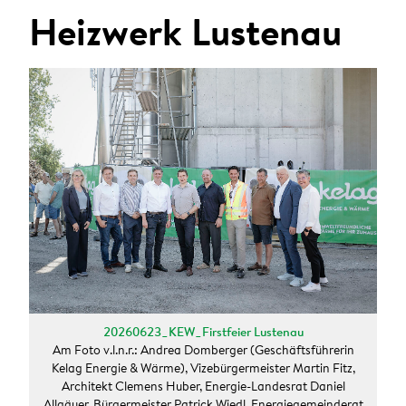
ANMELDEN
Heizwerk Lustenau
Sie wollen unsere aktuellen Presseaussendungen
automatisch per E-Mail erhalten?
Zum Presseverteiler
20260623_KEW_Firstfeier Lustenau
Am Foto v.l.n.r.: Andrea Domberger (Geschäftsführerin
Kelag Energie & Wärme), Vizebürgermeister Martin Fitz,
Architekt Clemens Huber, Energie-Landesrat Daniel
Allgäuer, Bürgermeister Patrick Wiedl, Energiegemeinderat