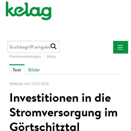
Presseaussendungen
/
Kelag
Presseaussendungen
Text
Bilder
Kelag
Kärnten Netz
Meldung vom 17.04.2026
Kelag Energie & Wärme
Investitionen in die
Downloads
Stromversorgung im
Kontakt
Görtschitztal