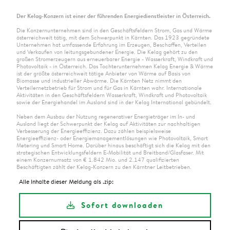
Der Kelag-Konzern ist einer der führenden Energiedienstleister in Österreich.
Die Konzernunternehmen sind in den Geschäftsfeldern Strom, Gas und Wärme
österreichweit tätig, mit dem Schwerpunkt in Kärnten. Das 1923 gegründete
Unternehmen hat umfassende Erfahrung im Erzeugen, Beschaffen, Verteilen
und Verkaufen von leitungsgebundener Energie. Die Kelag gehört zu den
großen Stromerzeugern aus erneuerbarer Energie - Wasserkraft, Windkraft und
Photovoltaik - in Österreich. Das Tochterunternehmen Kelag Energie & Wärme
ist der größte österreichweit tätige Anbieter von Wärme auf Basis von
Biomasse und industrieller Abwärme. Die Kärnten Netz nimmt den
Verteilernetzbetrieb für Strom und für Gas in Kärnten wahr. Internationale
Aktivitäten in den Geschäftsfeldern Wasserkraft, Windkraft und Photovoltaik
sowie der Energiehandel im Ausland sind in der Kelag International gebündelt.
Neben dem Ausbau der Nutzung regenerativer Energieträger im In- und
Ausland liegt der Schwerpunkt der Kelag auf Aktivitäten zur nachhaltigen
Verbesserung der Energieeffizienz. Dazu zählen beispielsweise
Energieeffizienz- oder Energiemanagementlösungen wie Photovoltaik, Smart
Metering und Smart Home. Darüber hinaus beschäftigt sich die Kelag mit den
strategischen Entwicklungsfeldern E-Mobilität und Breitband/Glasfaser. Mit
einem Konzernumsatz von € 1.842 Mio. und 2.147 qualifizierten
Beschäftigten zählt der Kelag-Konzern zu den Kärntner Leitbetrieben.
Alle Inhalte dieser Meldung als .zip:
Sofort downloaden