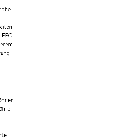
fgabe
eiten
a EFG
derem
rung
können
ührer
rte