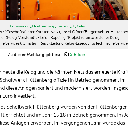
Erneuerung_Huettenberg_Festakt_1_Kelag
rketz (Geschäftsführer Kärnten Netz), Josef Ofner (Bürgermeister Hüttenber
er (Kelag-Vorstand), Florian Kopeinig (Projektverantwortlicher Kelag-
e Services), Christian Rupp (Leitung Kelag-Erzeugung/Technische Service
Zu dieser Meldung gibt es:
5 Bilder
 heute die Kelag und die Kärnten Netz das erneuerte Kra
 Schaltwerk Hüttenberg offiziell in Betrieb genommen. Im
nd diese Anlagen saniert und modernisiert worden, insge
 Euro investiert.
das Schaltwerk Hüttenberg wurden von der Hüttenberger
ft errichtet und im Jahr 1918 in Betrieb genommen. Im J
diese Anlagen erworben. Im vergangenen Jahr wurde das