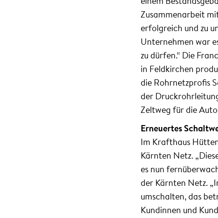
einem Bestandsgebäu
Zusammenarbeit mit
erfolgreich und zu un
Unternehmen war es e
zu dürfen.“ Die Fra
in Feldkirchen prod
die Rohrnetzprofis 
der Druckrohrleitun
Zeltweg für die Aut
Erneuertes Schaltw
Im Krafthaus Hütten
Kärnten Netz. „Dies
es nun fernüberwach
der Kärnten Netz. „I
umschalten, das bet
Kundinnen und Kund