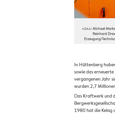
v.l.n.r.: Michael Ma
Reinhard Draxl
Erzeugung/Technisch
In Hüttenberg haben
sowie das erneuerte
vergangenen Jahr si
wurden 2,7 Millionen
Das Kraftwerk und 
Bergwerksgesellscha
1980 hat die Kelag 