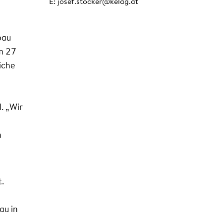
E: josef.stocker@kelag.at
bau
m 27
iche
. „Wir
n
.
au in