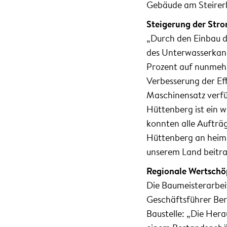
Gebäude am Steirerb
Steigerung der Str
„Durch den Einbau 
des Unterwasserkana
Prozent auf nunmehr 
Verbesserung der Eff
Maschinensatz verfü
Hüttenberg ist ein w
konnten alle Aufträ
Hüttenberg an heim
unserem Land beitra
Regionale Wertsch
Die Baumeisterarbei
Geschäftsführer Be
Baustelle: „Die Hera