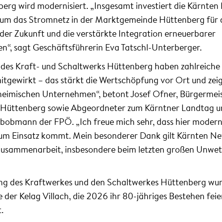
erg wird modernisiert. „Insgesamt investiert die Kärnten
um das Stromnetz in der Marktgemeinde Hüttenberg für 
er Zukunft und die verstärkte Integration erneuerbarer
en“, sagt Geschäftsführerin Eva Tatschl-Unterberger.
 des Kraft- und Schaltwerks Hüttenberg haben zahlreiche
itgewirkt – das stärkt die Wertschöpfung vor Ort und zeig
eimischen Unternehmen“, betont Josef Ofner, Bürgermei
Hüttenberg sowie Abgeordneter zum Kärntner Landtag u
lubobmann der FPÖ. „Ich freue mich sehr, dass hier moder
zum Einsatz kommt. Mein besonderer Dank gilt Kärnten Net
Zusammenarbeit, insbesondere beim letzten großen Unwet
fnung des Kraftwerkes und den Schaltwerkes Hüttenberg wu
der Kelag Villach, die 2026 ihr 80-jähriges Bestehen feie
.