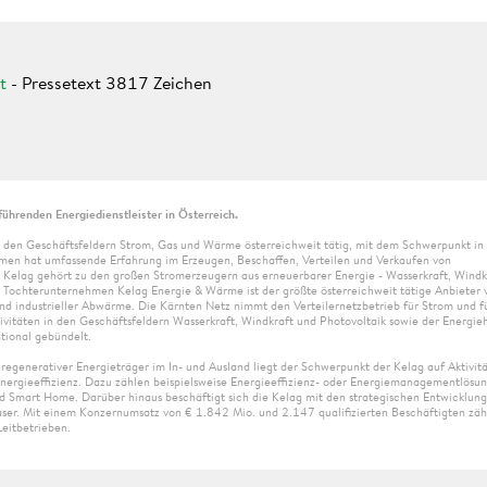
t
-
Pressetext 3817 Zeichen
führenden Energiedienstleister in Österreich.
 den Geschäftsfeldern Strom, Gas und Wärme österreichweit tätig, mit dem Schwerpunkt in
n hat umfassende Erfahrung im Erzeugen, Beschaffen, Verteilen und Verkaufen von
 Kelag gehört zu den großen Stromerzeugern aus erneuerbarer Energie - Wasserkraft, Windk
as Tochterunternehmen Kelag Energie & Wärme ist der größte österreichweit tätige Anbieter 
d industrieller Abwärme. Die Kärnten Netz nimmt den Verteilernetzbetrieb für Strom und fü
tivitäten in den Geschäftsfeldern Wasserkraft, Windkraft und Photovoltaik sowie der Energie
ational gebündelt.
generativer Energieträger im In- und Ausland liegt der Schwerpunkt der Kelag auf Aktivitä
nergieeffizienz. Dazu zählen beispielsweise Energieeffizienz- oder Energiemanagementlösu
d Smart Home. Darüber hinaus beschäftigt sich die Kelag mit den strategischen Entwicklung
aser. Mit einem Konzernumsatz von € 1.842 Mio. und 2.147 qualifizierten Beschäftigten zäh
eitbetrieben.