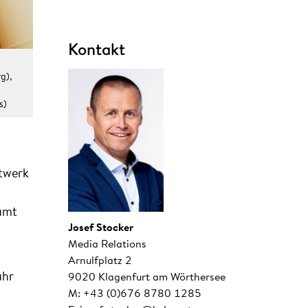
Kontakt
g),
s)
ftwerk
samt
Josef Stocker
Media Relations
Arnulfplatz 2
ahr
9020 Klagenfurt am Wörthersee
M: +43 (0)676 8780 1285