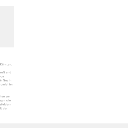
 Kärnten.
raft und
von
r Gas in
handel im
ten zur
ngen wie
sfeldern
lt der