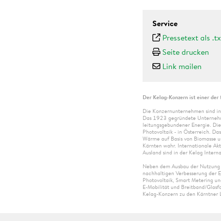
Service
Pressetext als .tx
Seite drucken
Link mailen
Der Kelag-Konzern ist einer der 
Die Konzernunternehmen sind in
Das 1923 gegründete Unternehme
leitungsgebundener Energie. Die
Photovoltaik - in Österreich. D
Wärme auf Basis von Biomasse un
Kärnten wahr. Internationale Ak
Ausland sind in der Kelag Intern
Neben dem Ausbau der Nutzung re
nachhaltigen Verbesserung der E
Photovoltaik, Smart Metering un
E-Mobilität und Breitband/Glasf
Kelag-Konzern zu den Kärntner L