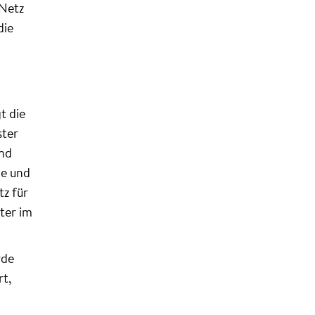
 Netz
die
t die
ster
nd
ne und
z für
ter im
rde
rt,