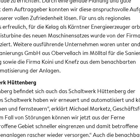
de zu errichten. Durch eine genaue Planung und gute
 dem Auftraggeber konnten wir diese anspruchsvolle Au
serer vollen Zufriedenheit lösen. Für uns als regionales
rfreulich, für die Kelag als Kärntner Energieerzeuger arb
ncisturbine des neuen Maschinensatzes wurde von der Firm
uziert. Weitere ausführende Unternehmen waren unter an
Sanierungs GmbH aus Obervellach im Mölltal für die Sanie
g sowie die Firma Koini und Knefz aus dem benachbarten
omatisierung der Anlagen.
erk Hüttenberg
berg befindet sich auch das Schaltwerk Hüttenberg der
es Schaltwerk haben wir erneuert und automatisiert und 
en und fernsteuern“, erklärt Michael Marketz, Geschäftsf
m Fall von Störungen können wir jetzt aus der Ferne
roffene Gebiet schneller eingrenzen und damit betroffene
enanlagen rascher wieder versorgen.“ Auch die benachba