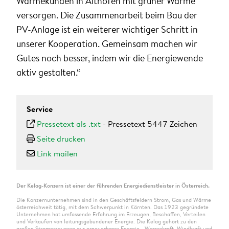
Wärmekunden in Althofen mit grüner Wärme
versorgen. Die Zusammenarbeit beim Bau der
PV-Anlage ist ein weiterer wichtiger Schritt in
unserer Kooperation. Gemeinsam machen wir
Gutes noch besser, indem wir die Energiewende
aktiv gestalten.“
Service
Pressetext als .txt
-
Pressetext 5447 Zeichen
Seite drucken
Link mailen
Der Kelag-Konzern ist einer der führenden Energiedienstleister in Österreich.
Die Konzernunternehmen sind in den Geschäftsfeldern Strom, Gas und Wärme
österreichweit tätig, mit dem Schwerpunkt in Kärnten. Das 1923 gegründete
Unternehmen hat umfassende Erfahrung im Erzeugen, Beschaffen, Verteilen
und Verkaufen von leitungsgebundener Energie. Die Kelag gehört zu den
großen Stromerzeugern aus erneuerbarer Energie - Wasserkraft, Windkraft und