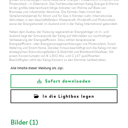
Photovoltaik - in Österreich. Das Tochterunternehmen Kelag Energie & Wärme
ist der größte österreichweit tätige Anbieter von Wärme auf Basis von
Biomasse und industrieller Abwärme. Die Kärnten Netz nimmt den
Verteilernetzbetrieb für Strom und für Gas in Kärnten wahr. Internationale
Aktivitäten in den Geschäftsfeldern Wasserkraft, Windkraft und Photovoltaik
sowie der Energiehandel im Ausland sind in der Kelag International gebündelt.
Neben dem Ausbau der Nutzung regenerativer Energieträger im In- und
Ausland liegt der Schwerpunkt der Kelag auf Aktivitäten zur nachhaltigen
Verbesserung der Energieeffizienz. Dazu zählen beispielsweise
Energieeffizienz- oder Energiemanagementlösungen wie Photovoltaik, Smart
Metering und Smart Home. Darüber hinaus beschäftigt sich die Kelag mit den
strategischen Entwicklungsfeldern E-Mobilität und Breitband/Glasfaser. Mit
einem Konzernumsatz von € 1.842 Mio. und 2.147 qualifizierten
Beschäftigten zählt der Kelag-Konzern zu den Kärntner Leitbetrieben.
Alle Inhalte dieser Meldung als .zip:
Sofort downloaden
In die Lightbox legen
Bilder (1)