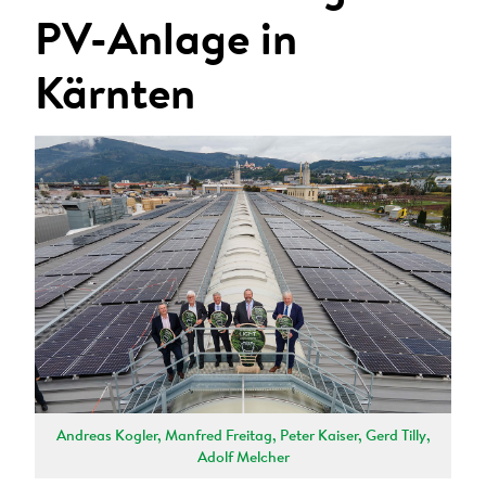
ANMELDEN
PV-Anlage in
Sie wollen unsere aktuellen Presseaussendungen
Kärnten
automatisch per E-Mail erhalten?
Zum Presseverteiler
Andreas Kogler, Manfred Freitag, Peter Kaiser, Gerd Tilly,
Adolf Melcher