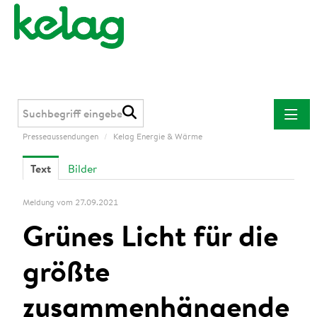
Presseaussendungen
/
Kelag Energie & Wärme
Presseaussendungen
Text
Bilder
Kelag
Kärnten Netz
Meldung vom 27.09.2021
Kelag Energie & Wärme
Grünes Licht für die
Downloads
größte
Kontakt
zusammenhängende